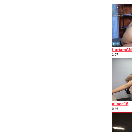
floriamA
1:07
alicee16
0:46