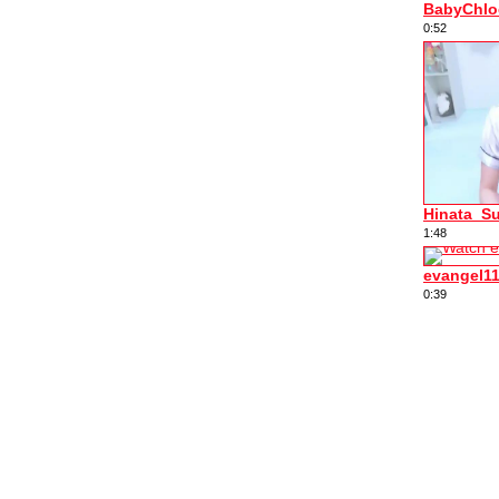
BabyChlo
0:52
Hinata_S
1:48
evangel1
0:39