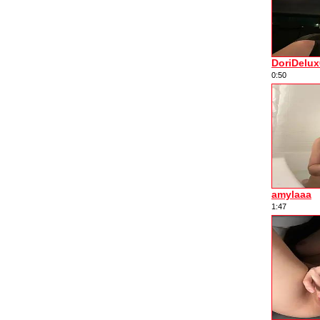
DoriDelux
0:50
amylaaa
1:47